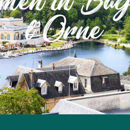
men in Bag
l'Orne