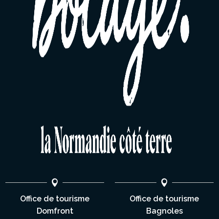
Office de tourisme
Office de tourisme
Domfront
Bagnoles