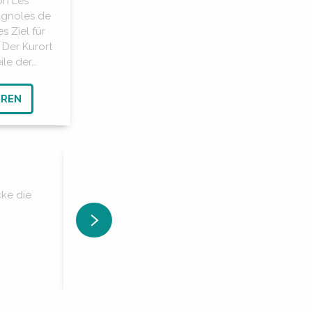
on Les
agnoles de
es Ziel für
 Der Kurort
le der...
HREN
Sich auspowern
cke die
Die „Station de Trail“® Bagnoles Normandie bie
Umgebung, die ideal für Trailrunning ist. Wald
Momente zum...
MEHR ERFAHREN