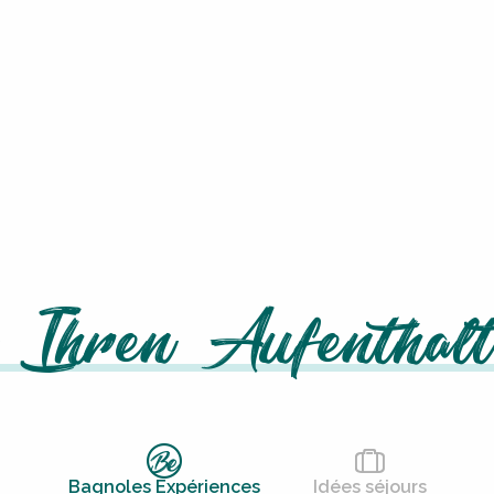
emey
 Ihren Aufenthalt
Bagnoles Expériences
Idées séjours