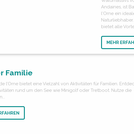
Waldmassivs v
Andaines, ist B
l‘Orne ein ideal
Naturliebhaber.
bietet alle Vortei
MEHR ERFA
r Familie
e l’Orne bietet eine Vielzahl von Aktivitäten für Familien. Entde
tivitäten rund um den See wie Minigolf oder Tretboot. Nutze die
...
RFAHREN