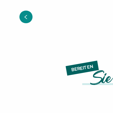
9.
AUG
Concert les frères l
MEHR ERFAHREN
BEREITEN
Sie