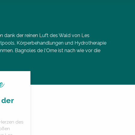
ken dank der reinen Luft des Wald von Les
irlpools, Körperbehandlungen und Hydrotherapie
mmen. Bagnoles de l‘Orne ist nach wie vor die
e
 der
 Herzen des
roßen