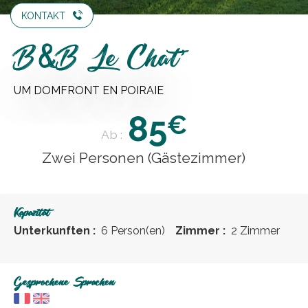
KONTAKT
B&B Le Chat'
UM DOMFRONT EN POIRAIE
85
€
Ab :
Zwei Personen (Gästezimmer)
Kapazität
Unterkunften :
6 Person(en)
Zimmer :
2 Zimmer
Gesprochene Sprachen