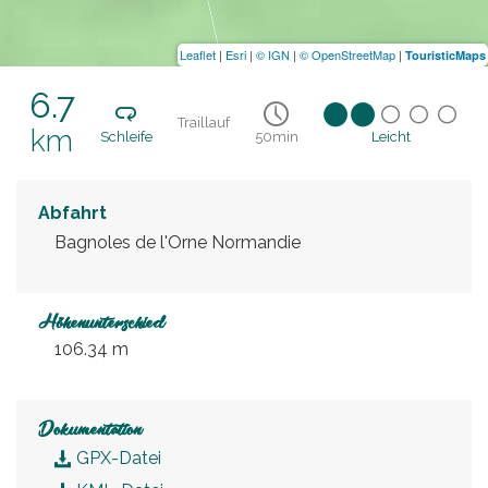
Leaflet
|
Esri
|
© IGN
|
© OpenStreetMap
|
TouristicMaps
6.7
Traillauf
km
Schleife
50min
Leicht
Abfahrt
Bagnoles de l'Orne Normandie
Höhenunterschied
106.34 m
Dokumentation
GPX-Datei