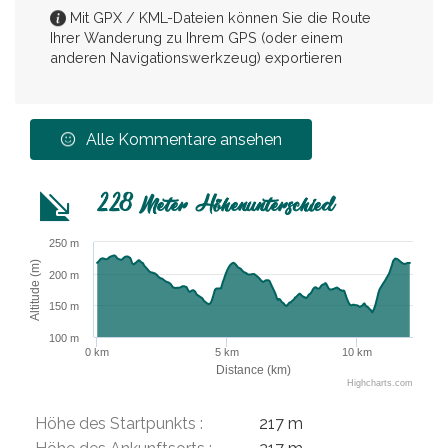
Mit GPX / KML-Dateien können Sie die Route
Ihrer Wanderung zu Ihrem GPS (oder einem
anderen Navigationswerkzeug) exportieren
Alle Kommentare ansehen
228 Meter Höhenunterschied
250 m
Altitude (m)
200 m
150 m
100 m
0 km
5 km
10 km
Distance (km)
Highcharts.com
Höhe des Startpunkts :
217 m