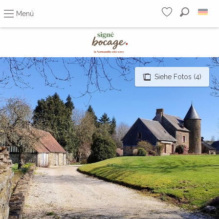
Menü
Suche
Voir les favoris
Aller
au
contenu
principal
Siehe Fotos (4)