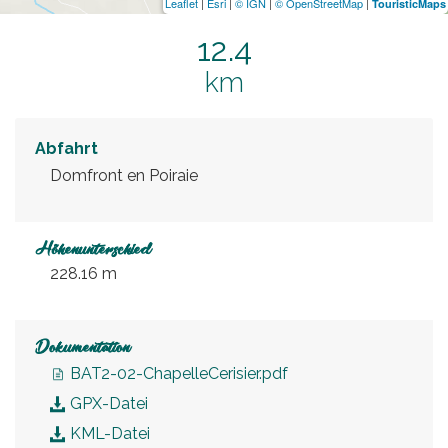
Leaflet
|
Esri
|
© IGN
|
© OpenStreetMap
|
TouristicMaps
12.4
km
Abfahrt
Domfront en Poiraie
Höhenunterschied
228.16 m
Dokumentation
BAT2-02-ChapelleCerisier.pdf
GPX-Datei
KML-Datei