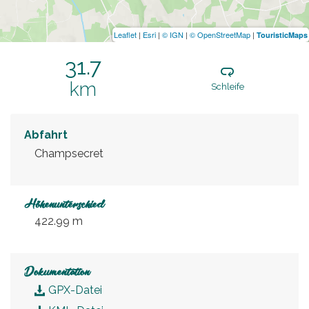
Leaflet
|
Esri
|
© IGN
|
© OpenStreetMap
|
TouristicMaps
31.7
km
Schleife
Abfahrt
Champsecret
Höhenunterschied
422.99 m
Dokumentation
GPX-Datei