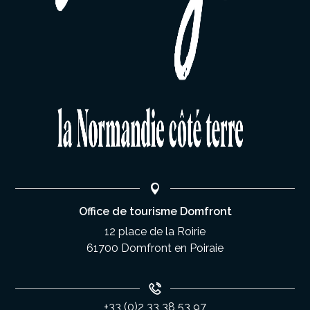
Office de tourisme Domfront
12 place de la Roirie
61700 Domfront en Poiraie
+33 (0)2 33 38 53 97