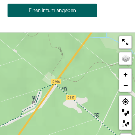
Einen Irrtum angeben
+
−