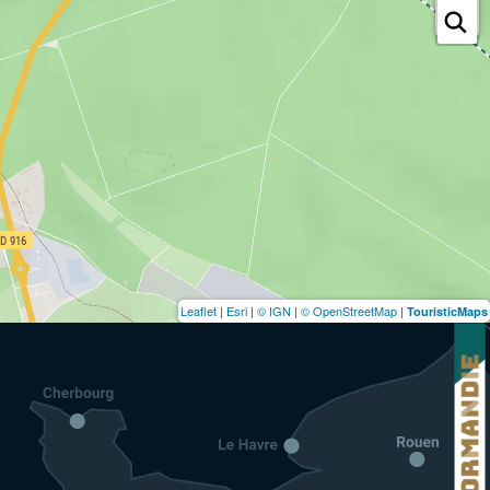
Leaflet
|
Esri
|
© IGN
|
© OpenStreetMap
|
TouristicMaps