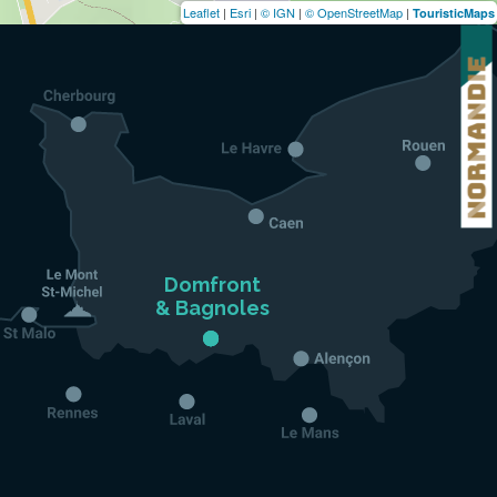
Leaflet
|
Esri
|
© IGN
|
© OpenStreetMap
|
TouristicMaps
Domfront

& Bagnoles