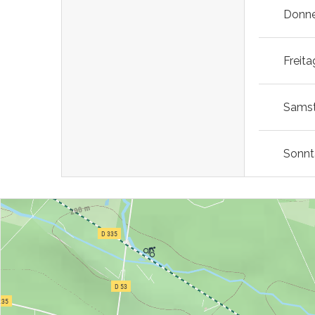
Donne
Freita
Sams
Sonn