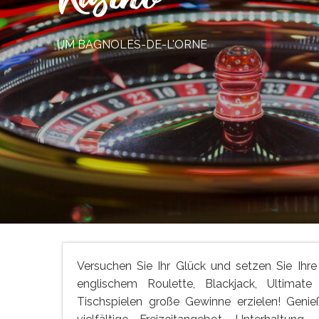
UM BAGNOLES-DE-L'ORNE
Versuchen Sie Ihr Glück und setzen Sie Ihr
englischem Roulette, Blackjack, Ultimat
Tischspielen große Gewinne erzielen! Geni