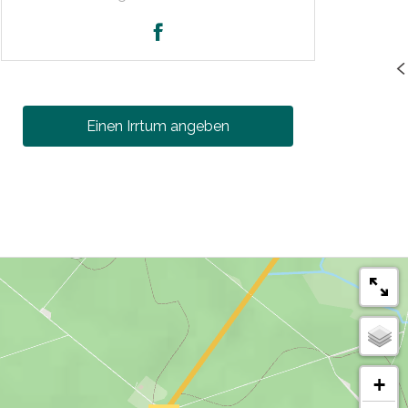
Einen Irrtum angeben
+