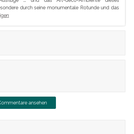
g, Ausflüge ... und das Art-déco-Ambiente dieses
esondere durch seine monumentale Rotunde und das
igen
 Kommentare ansehen