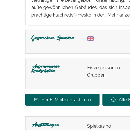
vielfältige Freizeitangebot, Unterhaltun
außergewöhnlichen Gebäudes, das sich insb
prächtige Flachrelief-Fresko in der...
Mehr anze
Gesprochene Sprachen
Angenommene
Einzelpersonen
Kundschaften
Gruppen
Per E-Mail kontaktieren
Alle
Ausstattungen
Spielkasino