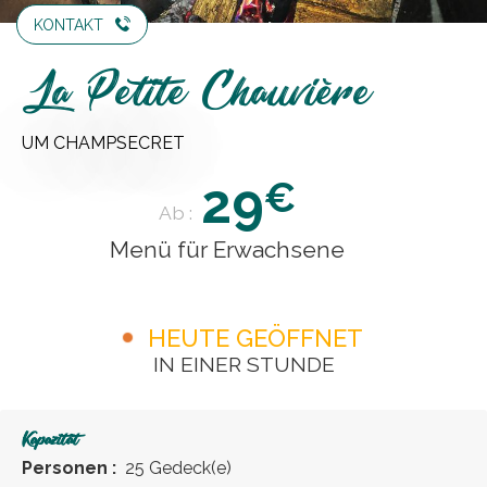
KONTAKT
La Petite Chauvière
UM CHAMPSECRET
29
€
Ab :
Menü für Erwachsene
HEUTE GEÖFFNET
IN EINER STUNDE
Kapazität
Personen :
25 Gedeck(e)