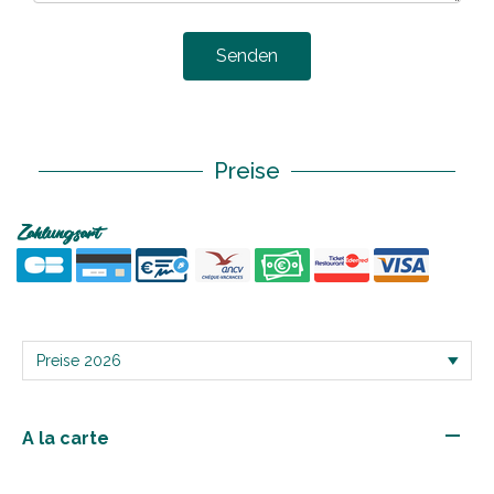
Senden
Preise
Zahlungsart
—
A la carte