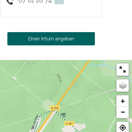
07 81 28 74
▒▒
Einen Irrtum angeben
+
−