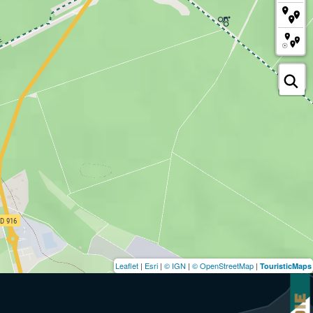
Leaflet
|
Esri
|
© IGN
|
© OpenStreetMap
|
TouristicMaps