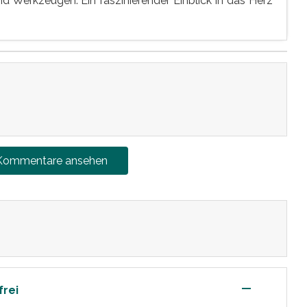
Werkzeugen. Ein faszinierender Einblick in das Herz
 Kommentare ansehen
—
frei