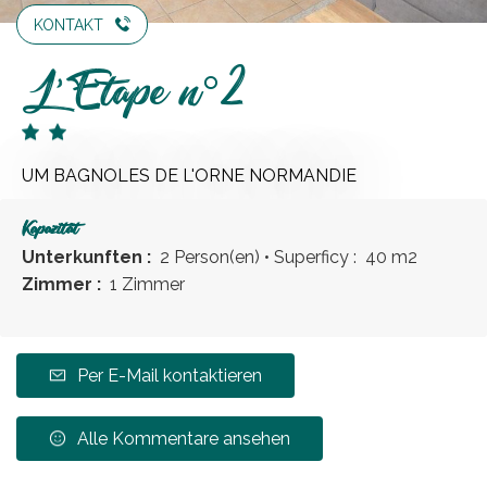
KONTAKT
L'Etape n°2
UM BAGNOLES DE L'ORNE NORMANDIE
Kapazität
Unterkunften :
2 Person(en)
• Superficy :
40 m
2
Zimmer :
1 Zimmer
Per E-Mail kontaktieren
Alle Kommentare ansehen