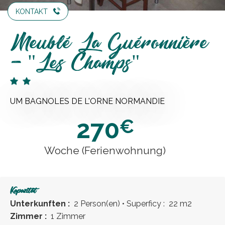
KONTAKT
Meublé La Guéronnière
- "Les Champs"
UM BAGNOLES DE L'ORNE NORMANDIE
270
€
Woche (Ferienwohnung)
Kapazität
Unterkunften :
2 Person(en)
• Superficy :
22 m
2
Zimmer :
1 Zimmer