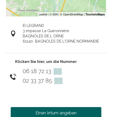
EI LEGRAND
3 impasse La Gueronnière
BAGNOLES DE L ORNE
61140
BAGNOLES DE L'ORNE NORMANDIE
Klicken Sie hier, um die Nummer
06 18 72 13
▒▒
02 33 37 85
▒▒
Einen Irrtum angeben