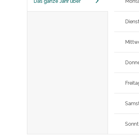
Das ganze Jahr über
Mont
Diens
Mittw
Donne
Freita
Sams
Sonn