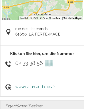
rue des tisserands
61600
LA FERTÉ-MACÉ
Klicken Sie hier, um die Nummer
02 33 38 56
▒▒
www.natureandaines.fr
Eigentümer/Besitzer