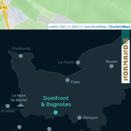
Leaflet
|
Esri
|
© IGN
|
© OpenStreetMap
|
TouristicMaps
Domfront

& Bagnoles