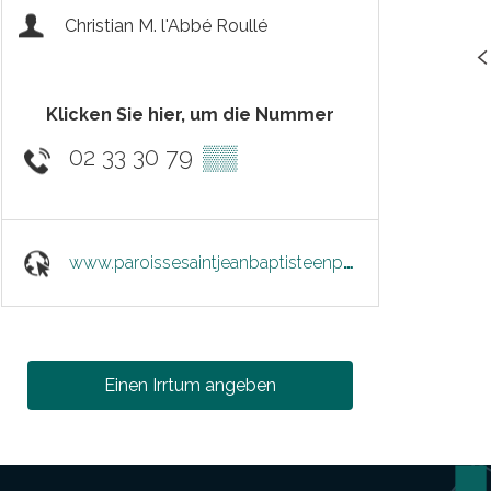
Christian M. l'Abbé Roullé
Klicken Sie hier, um die Nummer
02 33 30 79
▒▒
www.paroissesaintjeanbaptisteenpaysfertois.fr
Einen Irrtum angeben