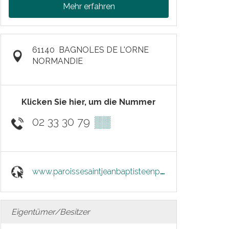
Mehr erfahren
61140
BAGNOLES DE L'ORNE
NORMANDIE
Klicken Sie hier, um die Nummer
02 33 30 79
▒▒
www.paroissesaintjeanbaptisteenpaysfertois.fr
Eigentümer/Besitzer