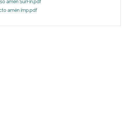
rso amén SurFin.pdf
cto amén imp.pdf