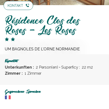
KONTAKT
Résidence Clos des
Roses - Les Roses
UM BAGNOLES DE L'ORNE NORMANDIE
Kapazität
Unterkunften :
2 Person(en)
• Superficy :
22 m
2
Zimmer :
1 Zimmer
Gesprochene Sprachen