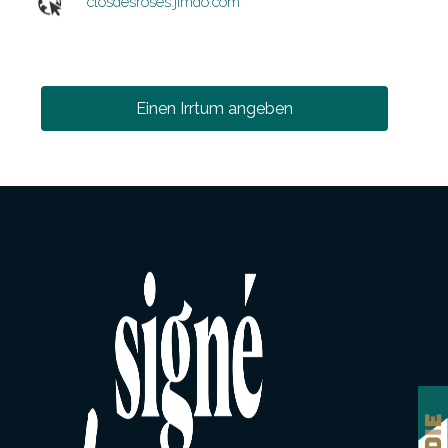
closdesroses.jimdo.com
Einen Irrtum angeben