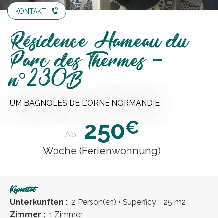
KONTAKT
Résidence Hameau du
Parc des Thermes -
n°230B
UM BAGNOLES DE L'ORNE NORMANDIE
250
€
Ab :
Woche (Ferienwohnung)
Kapazität
Unterkunften :
2 Person(en)
• Superficy :
25 m
2
Zimmer :
1 Zimmer