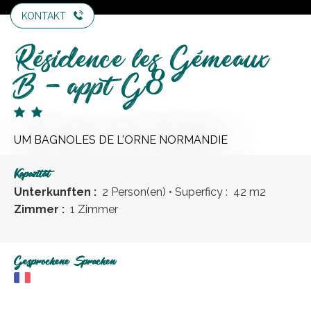
KONTAKT
Résidence les Gémeaux
B - appt G8
UM BAGNOLES DE L'ORNE NORMANDIE
Kapazität
Unterkunften :
2 Person(en)
• Superficy :
42 m
2
Zimmer :
1 Zimmer
Gesprochene Sprachen