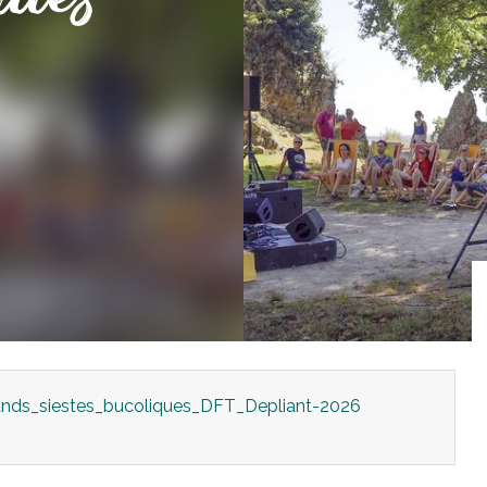
ds_siestes_bucoliques_DFT_Depliant-2026