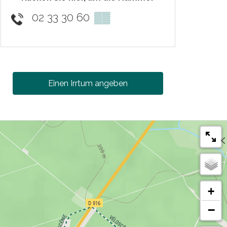
02 33 30 60
▒▒
Einen Irrtum angeben
+
−