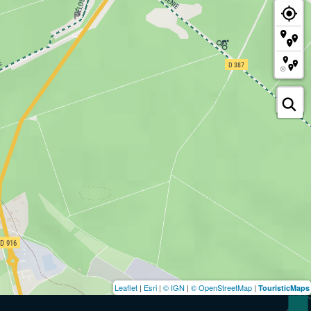
Leaflet
|
Esri
|
© IGN
|
© OpenStreetMap
|
TouristicMaps