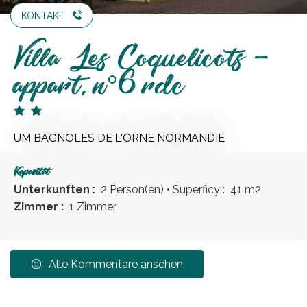
KONTAKT
Villa Les Coquelicots -
appart. n°6 rdc
UM BAGNOLES DE L'ORNE NORMANDIE
Kapazität
Unterkunften :
2 Person(en)
• Superficy :
41 m
2
Zimmer :
1 Zimmer
Alle Kommentare ansehen