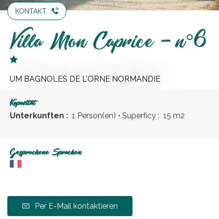
KONTAKT
Villa Mon Caprice - n°6
UM BAGNOLES DE L'ORNE NORMANDIE
Kapazität
Unterkunften :
1 Person(en)
• Superficy :
15 m
2
Gesprochene Sprachen
Per E-Mail kontaktieren