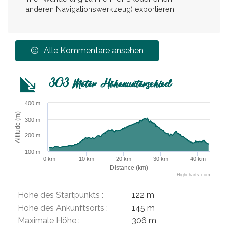
anderen Navigationswerkzeug) exportieren
Alle Kommentare ansehen
303 Meter Höhenunterschied
400 m
Altitude (m)
300 m
200 m
100 m
0 km
10 km
20 km
30 km
40 km
Distance (km)
Highcharts.com
Höhe des Startpunkts :
122 m
Höhe des Ankunftsorts :
145 m
Maximale Höhe :
306 m