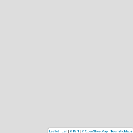
Leaflet
|
Esri
|
© IGN
|
© OpenStreetMap
|
TouristicMaps