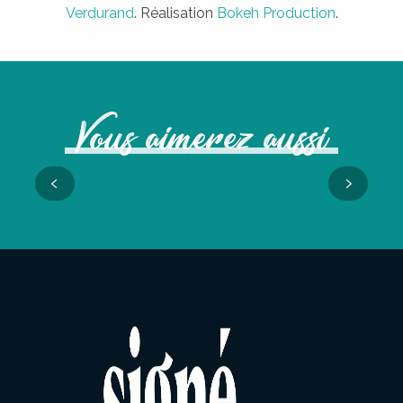
Verdurand
. Réalisation
Bokeh Production
.
Vous aimerez aussi
Rencontre avec Annie Blanchais