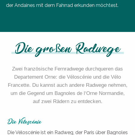
der Andaines mit dem Fahrrad erkunden möchtest.
Die großen Radwege
Zwei französische Fernradwege durchqueren das
Departement Orne: die Véloscénie und die Vélo
Francette. Du kannst auch andere Radwege nehmen,
um die Gegend um Bagnoles de l‘Orne Normandie,
auf zwei Rädern zu entdecken.
Die Véloscénie
Die Véloscénie ist ein Radweg, der Paris über Bagnoles