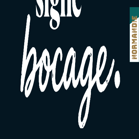
Résidence le Cassigny - appart n° 19
Résidence La Bagnolaise - n°11
Hôtel de Tessé
Résidence "Les Petites Anémones" - appart. n°2
Villa Jeanne d'Arc - appart. n°1