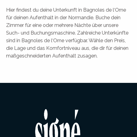
Hier findest du deine Unterkunft in Bagnoles de l‘Orne
für deinen Aufenthalt in der Normandie. Buche dein
Zimmer für eine oder mehrere Nächte über unsere
Such- und Buchungsmaschine. Zahlreiche Unterkünfte
sind in Bagnoles de l‘Orne verfügbar. Wähle den Preis,
die Lage und das Komfortniveau aus, die dir für deinen
maßgeschneiderten Aufenthalt zusagen.
Résidence Les Mimosettes - n°48
Résidence Bruyère d'Andaine
Résidence Clos des Roses - Les Bleuets
Pavillon de la Baillée
Résidence Le Karialex
Résidence Bel Air - appt. n°53
Résidence les Porquerolles - appt n°3